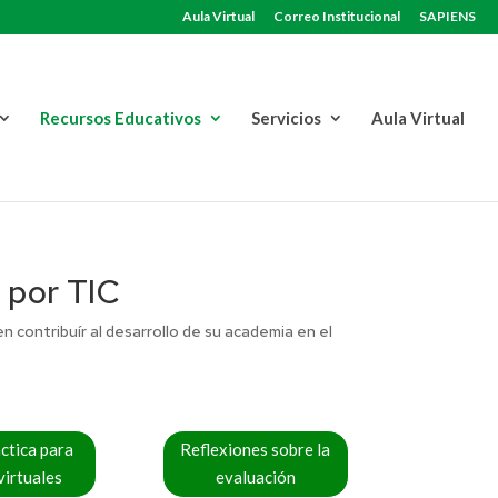
Aula Virtual
Correo Institucional
SAPIENS
Recursos Educativos
Servicios
Aula Virtual
 por TIC
contribuír al desarrollo de su academia en el
ctica para
Reflexiones sobre la
virtuales
evaluación