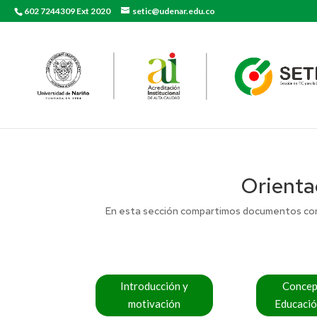
602 7244309 Ext 2020
setic@udenar.edu.co
Orienta
En esta sección compartimos documentos const
Introducción y
Concep
motivación
Educació