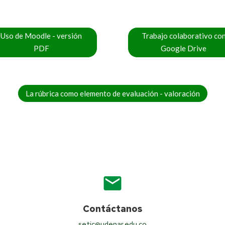
Uso de Moodle - versión
Trabajo colaborativo co
PDF
Google Drive
La rúbrica como elemento de evaluación - valoración
mail
Contáctanos
setic@udenar.edu.co