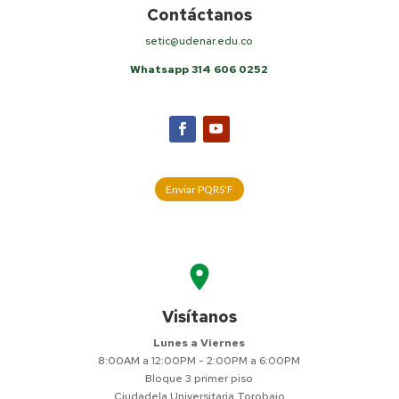
Contáctanos
setic@udenar.edu.co
Whatsapp 314 606 0252
Enviar PQRS'F
location_on
Visítanos
Lunes a Viernes
8:00AM a 12:00PM - 2:00PM a 6:00PM
Bloque 3 primer piso
Ciudadela Universitaria Torobajo