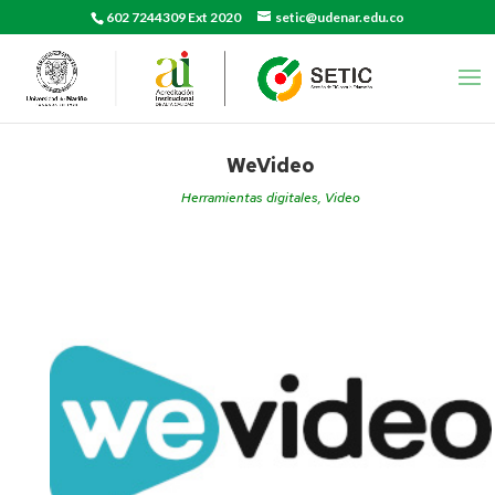
602 7244309 Ext 2020
setic@udenar.edu.co
WeVideo
Herramientas digitales
,
Video