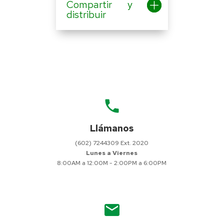
Compartir y
distribuir
local_phone
Llámanos
(602) 7244309 Ext. 2020
Lunes a Viernes
8:00AM a 12:00M - 2:00PM a 6:00PM
mail