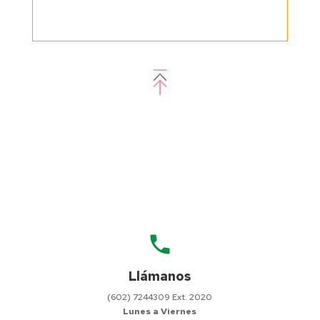
local_phone
Llámanos
(602) 7244309 Ext. 2020
Lunes a Viernes