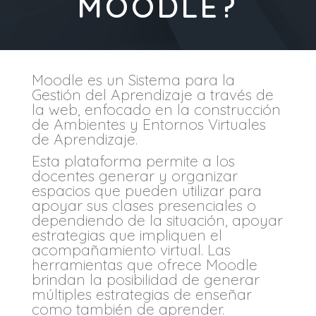
MOODLE?
Moodle es un Sistema para la
Gestión del Aprendizaje a través de
la web, enfocado en la construcción
de Ambientes y Entornos Virtuales
de Aprendizaje.
Esta plataforma permite a los
docentes generar y organizar
espacios que pueden utilizar para
apoyar sus clases presenciales o
dependiendo de la situación, apoyar
estrategias que impliquen el
acompañamiento virtual. Las
herramientas que ofrece Moodle
brindan la posibilidad de generar
múltiples estrategias de enseñar
como también de aprender.