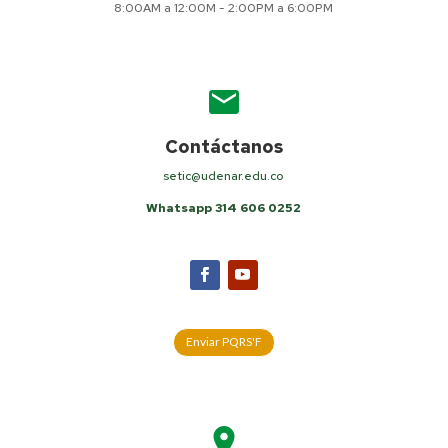
8:00AM a 12:00M - 2:00PM a 6:00PM
mail
Contáctanos
setic@udenar.edu.co
Whatsapp 314 606 0252
Enviar PQRS'F
location_on