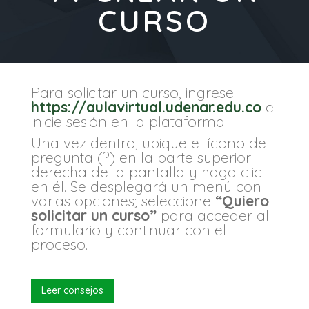
CURSO
Para solicitar un curso, ingrese
https://aulavirtual.udenar.edu.co
e
inicie sesión en la plataforma.
Una vez dentro, ubique el ícono de
pregunta (?) en la parte superior
derecha de la pantalla y haga clic
en él. Se desplegará un menú con
varias opciones; seleccione
“Quiero
solicitar un curso”
para acceder al
formulario y continuar con el
proceso.
Leer consejos